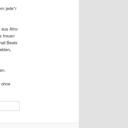
em jede*r
 aus Afro-
 freuen
hall Beats
ebten,
en.
d ohne