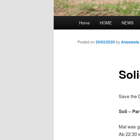
Main
Home
HOME
NEWS
menu
Posted on
20/02/2020
by
Anastasi
Soli
Save the
Soli – Par
Mal was ga
Ab 22:30 