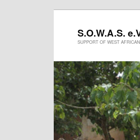
Skip
to
primary
S.O.W.A.S. e.V
content
SUPPORT OF WEST AFRICA