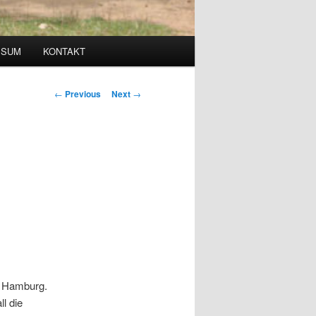
SSUM
KONTAKT
Post
←
Previous
Next
→
navigation
in Hamburg.
l die