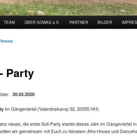
TEAM
ÜBER SOWAS e.V.
PARTNER
BILDER
IMPRE
a Tamms
- Party
 Date:
20.03.2020
ty
im Gängeviertel (Valentinskamp 32, 20355 HH)
nz neues, die erste Soli-Party startet dieses Jahr im Gängeviertel 
wollen wir gemeinsam mit Euch zu feinstem Afro-House und Dancehal