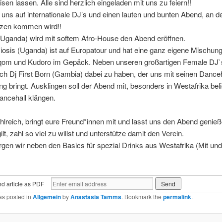
isen lassen. Alle sind herzlich eingeladen mit uns zu feiern!!
 uns auf internationale DJ’s und einen lauten und bunten Abend, an d
tzen kommen wird!!
Uganda) wird mit softem Afro-House den Abend eröffnen.
osis (Uganda) ist auf Europatour und hat eine ganz eigene Mischung
om und Kudoro im Gepäck. Neben unseren großartigen Female DJ`s
ch Dj First Born (Gambia) dabei zu haben, der uns mit seinen Dance
g bringt. Ausklingen soll der Abend mit, besonders in Westafrika beli
ncehall klängen.
reich, bringt eure Freund*innen mit und lasst uns den Abend genieß
ilt, zahl so viel zu willst und unterstütze damit den Verein.
gen wir neben den Basics für spezial Drinks aus Westafrika (Mit un
d article as PDF
as posted in
Allgemein
by
Anastasia Tamms
. Bookmark the
permalink
.