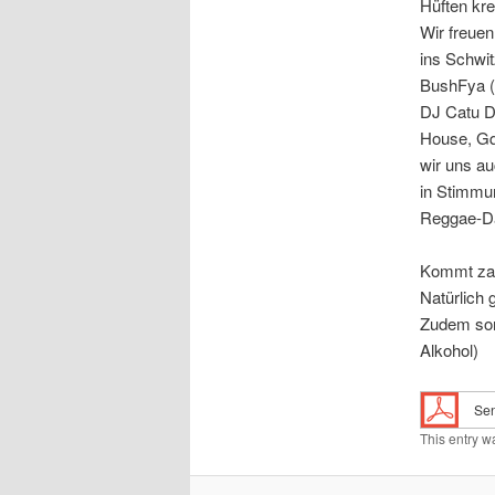
Hüften kre
Wir freuen
ins Schwi
BushFya (
DJ Catu Di
House, Gq
wir uns au
in Stimmun
Reggae-Da
Kommt zahl
Natürlich g
Zudem sor
Alkohol)
Sen
This entry w