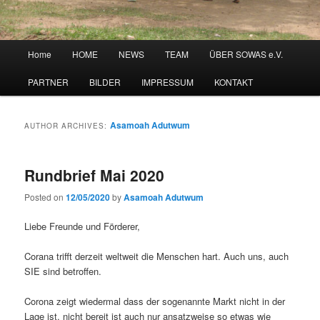
Main
Home
HOME
NEWS
TEAM
ÜBER SOWAS e.V.
menu
PARTNER
BILDER
IMPRESSUM
KONTAKT
Asamoah Adutwum
AUTHOR ARCHIVES:
Rundbrief Mai 2020
Posted on
12/05/2020
by
Asamoah Adutwum
Liebe Freunde und Förderer,
Corana trifft derzeit weltweit die Menschen hart. Auch uns, auch
SIE sind betroffen.
Corona zeigt wiedermal dass der sogenannte Markt nicht in der
Lage ist, nicht bereit ist auch nur ansatzweise so etwas wie